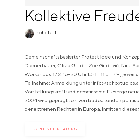
Kollektive Freu
sohotest
Gemeinschaftsbasierter Protest Idee und Konzept:
Dannerbauer, Olivia Golde, Zoe Gudović, Nina San
Workshops: 17.2. 16-20 Uhr 13.4. | 11.5. | 7.9., j
Teilnahme: Anmeldung unter info@sohostudios.at
Vorstellungskraft und gemeinsame Fürsorge neue 
2024 wird geprägt sein von bedeutenden politis
der extremen Rechten in Europa. Inmitten dieses S
CONTINUE READING