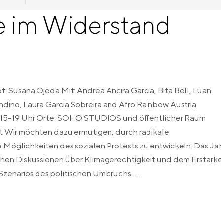
de im Widerstand
 Susana Ojeda Mit: Andrea Ancira García, Bita Bell, Luan
dino, Laura Garcia Sobreira and Afro Rainbow Austria
eweils 15-19 Uhr Orte: SOHO STUDIOS und öffentlicher Raum
 Wir möchten dazu ermutigen, durch radikale
Möglichkeiten des sozialen Protests zu entwickeln. Das Ja
chen Diskussionen über Klimagerechtigkeit und dem Erstark
zenarios des politischen Umbruchs......