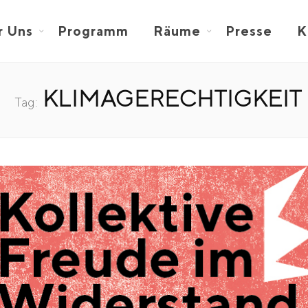
r Uns
Programm
Räume
Presse
K
KLIMAGERECHTIGKEIT
Tag: