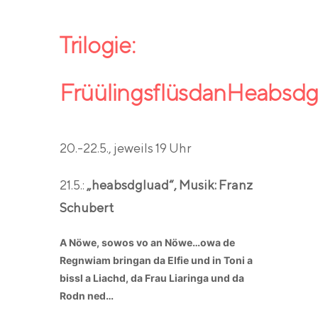
Trilogie:
FrüülingsflüsdanHeabsd
20.-22.5., jeweils 19 Uhr
21.5.:
„heabsdgluad“, Musik: Franz
Schubert
A Nöwe, sowos vo an Nöwe…owa de
Regnwiam bringan da Elfie und in Toni a
bissl a Liachd, da Frau Liaringa und da
Rodn ned…