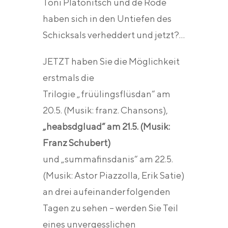
Toni Platonitsch und de Rode
haben sich in den Untiefen des
Schicksals verheddert und jetzt?…
JETZT haben Sie die Möglichkeit
erstmals die
Trilogie „früülingsflüsdan“ am
20.5. (Musik: franz. Chansons),
„heabsdgluad“ am 21.5. (Musik:
Franz Schubert)
und „summafinsdanis“ am 22.5.
(Musik: Astor Piazzolla, Erik Satie)
an drei aufeinanderfolgenden
Tagen zu sehen – werden Sie Teil
eines unvergesslichen