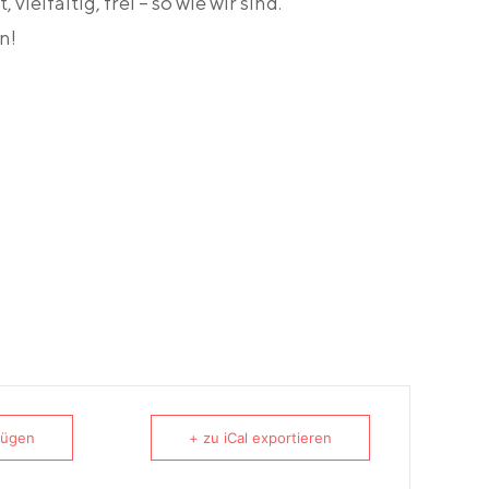
vielfältig, frei – so wie wir sind.
n!
fügen
+ zu iCal exportieren