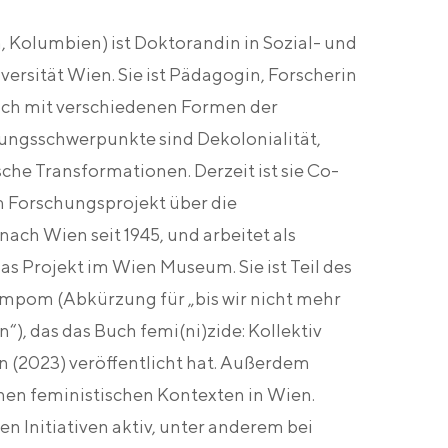
 Kolumbien) ist Doktorandin in Sozial- und
ersität Wien. Sie ist Pädagogin, Forscherin
sich mit verschiedenen Formen der
hungsschwerpunkte sind Dekolonialität,
he Transformationen. Derzeit ist sie Co-
em Forschungsprojekt über die
ach Wien seit 1945, und arbeitet als
s Projekt im Wien Museum. Sie ist Teil des
empom (Abkürzung für „bis wir nicht mehr
“), das das Buch femi(ni)zide: Kollektiv
n (2023) veröﬀentlicht hat. Außerdem
enen feministischen Kontexten in Wien.
en Initiativen aktiv, unter anderem bei