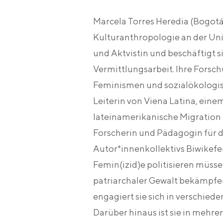
Marcela Torres Heredia
(Bogotá,
Kulturanthropologie an der Univ
und Aktvistin und beschäftigt 
Vermittlungsarbeit. Ihre Forsc
Feminismen und sozialökologisc
Leiterin von Viena Latina, ein
lateinamerikanische Migration n
Forscherin und Pädagogin für da
Autor*innenkollektivs Biwikef
Femin(izid)e politisieren müssen
patriarchaler Gewalt bekämpfe
engagiert sie sich in verschied
Darüber hinaus ist sie in mehrer