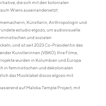
itiative, die sich mit den kolonialen
Raum Wiens auseinandersetzt.
lmemacherin, Künstlerin, Anthropologin und
 gründete estudio elgozo, um audiovisuelle
eministischen und sozialen
keln, und ist seit 2023 Co-Präsidentin des
ender Künstlerinnen (VBKÖ). Ihre Filme,
 Projekte wurden in Kolumbien und Europa
ch in feministischen und dekolonialen
ch das Musiklabel discos elgozo mit.
asierend auf Maloka Temple Project, mit