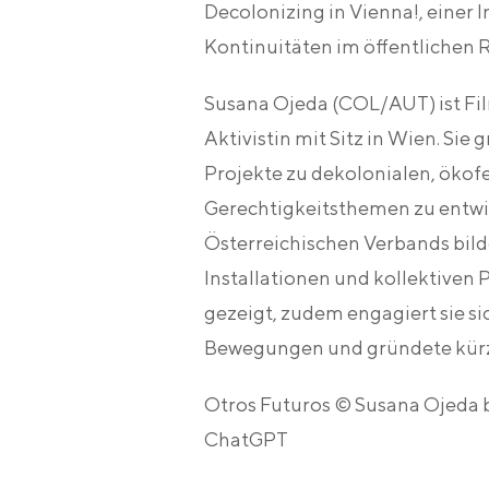
Decolonizing in Vienna!, einer In
Kontinuitäten im öﬀentlichen 
Susana Ojeda
(COL/AUT) ist Fi
Aktivistin mit Sitz in Wien. Sie
Projekte zu dekolonialen, ökof
Gerechtigkeitsthemen zu entwic
Österreichischen Verbands bild
Installationen und kollektiven
gezeigt, zudem engagiert sie si
Bewegungen und gründete kürzli
Otros Futuros © Susana Ojeda b
ChatGPT