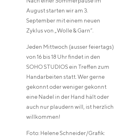
Nach einer Sommerpause im
August starten wir am 3.
September mit einem neuen
Zyklus von „Wolle & Garn“.
Jeden Mittwoch (ausser feiertags)
von 16 bis 18 Uhr findet in den
SOHO STUDIOS ein Treffen zum
Handarbeiten statt. Wer gerne
gekonnt oder weniger gekonnt
eine Nadel in der Hand hält oder
auch nur plaudern will, ist herzlich
willkommen!
Foto: Helene Schneider/Grafik: