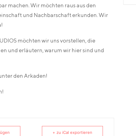
ar machen. Wir möchten raus aus den
inschaft und Nachbarschaft erkunden. Wir
a!
DIOS möchten wir uns vorstellen, die
en und erläutern, warum wir hier sind und
 unter den Arkaden!
h!
fügen
+ zu iCal exportieren