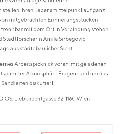
h die Wohnanlage Sandleiten:
 stellen ihren Lebensmittelpunkt auf ganz
 von mitgebrachten Erinnerungsstücken
untrennbar mit dem Ort in Verbindung stehen.
d Stadtforscherin Amila Sirbegovic
e aus städtebaulicher Sicht.
ternes Arbeitspicknick voran: mit geladenen
entspannter Atmosphäre Fragen rund um das
Sandleiten diskutiert.
IOS, Liebknechtgasse 32, 1160 Wien