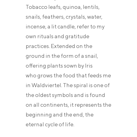
Tobacco leafs, quinoa, lentils,
snails, feathers, crystals, water,
incense, a lit candle, refer to my
own rituals and gratitude
practices. Extended on the
ground in the form of a snail,
offering plants sown by Iris
who grows the food that feeds me
in Waldviertel. The spiral is one of
the oldest symbols and is found
on all continents, it represents the
beginning and the end, the
eternal cycle of life.