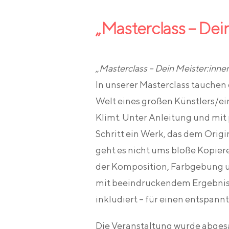
„Masterclass – Dei
„Masterclass – Dein Meister:inn
In unserer Masterclass tauchen 
Welt eines großen Künstlers/ein
Klimt. Unter Anleitung und mit 
Schritt ein Werk, das dem Origi
geht es nicht ums bloße Kopie
der Komposition, Farbgebung un
mit beeindruckendem Ergebnis.
inkludiert – für einen entspann
Die Veranstaltung wurde abges