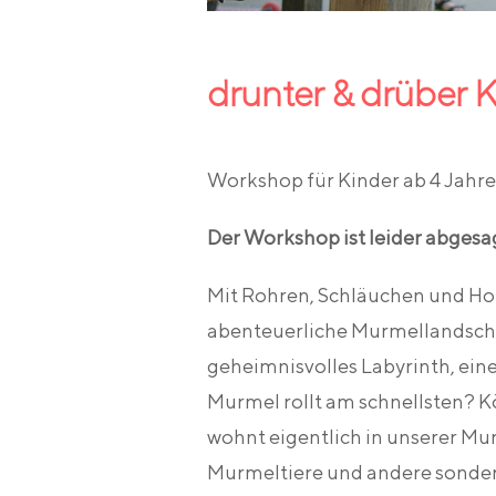
drunter & drüber
Workshop für Kinder ab 4 Jahr
Der Workshop ist leider abgesa
Mit Rohren, Schläuchen und Hol
abenteuerliche Murmellandschaf
geheimnisvolles Labyrinth, eine
Murmel rollt am schnellsten? 
wohnt eigentlich in unserer Mu
Murmeltiere und andere sonder