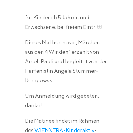
für Kinder ab 5 Jahren und
Erwachsene, bei freiem Eintritt!
Dieses Mal hören wir „Märchen
aus den 4 Winden“ erzählt von
Ameli Pauli und begleitet von der
Harfenistin Angela Stummer-
Kempowski.
Um Anmeldung wird gebeten,
danke!
Die Matinée findet im Rahmen
des
WIENXTRA-Kinderaktiv
-